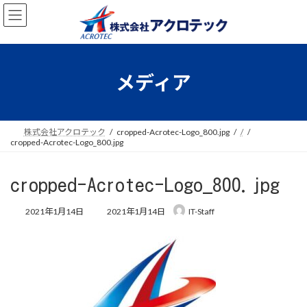
コ
ナ
ン
ビ
テ
ゲ
ン
ー
ツ
シ
へ
ョ
メディア
ス
ン
キ
に
ッ
移
プ
動
株式会社アクロテック
cropped-Acrotec-Logo_800.jpg
/
cropped-Acrotec-Logo_800.jpg
cropped-Acrotec-Logo_800.jpg
最
2021年1月14日
2021年1月14日
IT-Staff
終
更
新
日
時
: