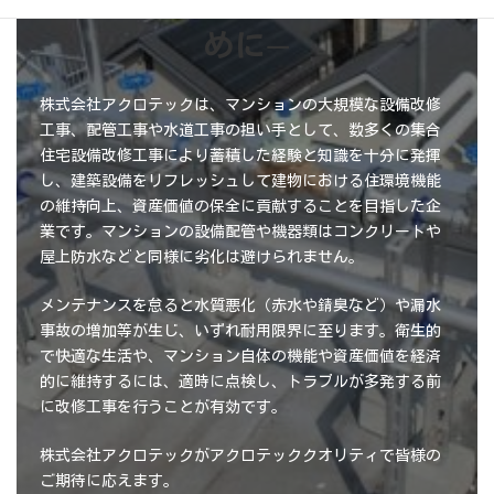
ー
めに
ー
株式会社アクロテックは、マンションの大規模な設備改修
工事、配管工事や水道工事の担い手として、数多くの集合
住宅設備改修工事により蓄積した経験と知識を十分に発揮
し、建築設備をリフレッシュして建物における住環境機能
の維持向上、資産価値の保全に貢献することを目指した企
業です。マンションの設備配管や機器類はコンクリートや
屋上防水などと同様に劣化は避けられません。
メンテナンスを怠ると水質悪化（赤水や錆臭など）や漏水
事故の増加等が生じ、いずれ耐用限界に至ります。
衛生的
で快適な生活や、マンション自体の機能や資産価値を経済
的に維持するには、適時に点検し、トラブルが多発する前
に改修工事を行うことが有効です。
株式会社アクロテックがアクロテッククオリティで皆様の
ご期待に応えます。