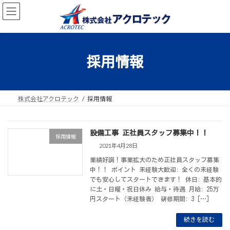
コ
ナ
ン
ビ
テ
ゲ
ン
ー
ツ
シ
へ
ョ
採用情報
ス
ン
キ
に
ッ
移
プ
動
株式会社アクロテック
採用情報
設備工事 正社員スタッフ募集中！！
採用情報
2021年4月28日
業績好調！事業拡大のため正社員スタッフ募集
中！！ ポイント 未経験大歓迎: 全くの未経験
でも安心してスタートできます！ 休日: 基本的
に土・日曜・祝日休み 給与・待遇 月給: 25万
円スタート（未経験者） 研修期間: 3 […]
続きを読む