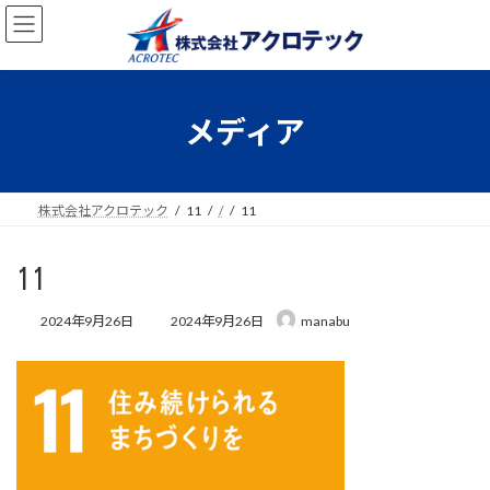
コ
ナ
ン
ビ
テ
ゲ
ン
ー
ツ
シ
へ
ョ
メディア
ス
ン
キ
に
ッ
移
プ
動
株式会社アクロテック
11
/
11
11
最
2024年9月26日
2024年9月26日
manabu
終
更
新
日
時
: