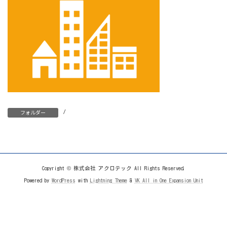
/
フォルダー
Copyright © 株式会社 アクロテック All Rights Reserved.
Powered by
WordPress
with
Lightning Theme
&
VK All in One Expansion Unit